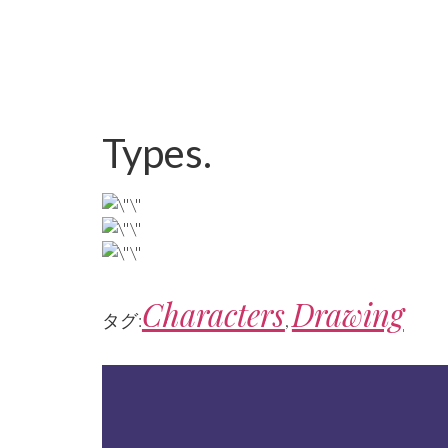
Types.
Characters
Drawing
タグ:
,