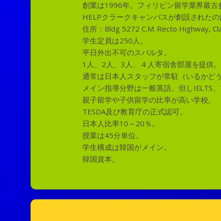
創業は1996年。フィリピン留学業界最古
HELPクラークキャンパスが創設されたのは
住所：Bldg 5272 C.M. Recto Highway, Cla
学生定員は250人。
平日外出不可のスパルタ。
1人、2人、3人、４人寄宿舎部屋を提供
通常は日本人スタッフが常駐（いるかど
メイン指導分野は一般英語。但しIELTS、T
親子留学や子供留学の比率が高い学校。
TESDA及び教育庁の正式認可。
日本人比率10～20％。
授業は45分単位。
学生構成は韓国がメイン。
韓国資本。