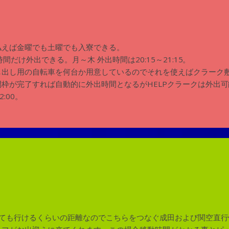
払えば金曜でも土曜でも入寮できる。
間だけ外出できる。月～木 外出時間は20:15～21:15。
し出し用の自転車を何台か用意しているのでそれを使えばクラーク
が完了すれば自動的に外出時間となるがHELPクラークは外出可能時間
2:00。
いても行けるくらいの距離なのでこちらをつなぐ成田および関空直