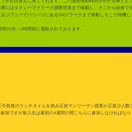
ッフがお出迎えに来てくれます。この場合移動時間がかかる事とピ
る際にはタクシーでクラーク国際空港まで移動し、そこから始発で
れるジプニーでバリバゴにあるSMクラークまで移動しそこで待機し
時間30分～2時間前に運航されております。
枠。正午前後のランチタイムを挟み正規マンツーマン授業か正規少人
ラスA。任意参加ですが新入生は最初の4週間の間こちらに参加しなければ