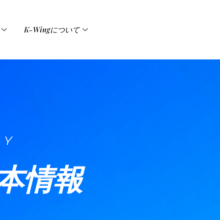
K-Wingについて
EY
本情報