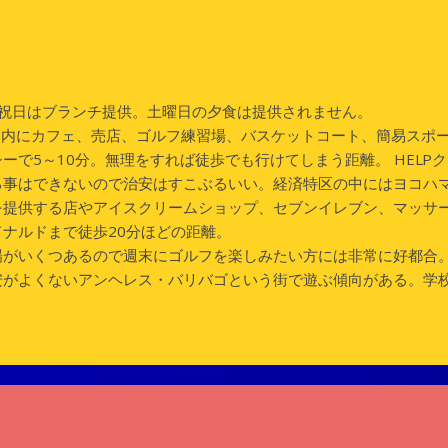
日祝日はブランチ提供。土曜日の夕食は提供されません。
ス内にカフェ、売店、ゴルフ練習場、バスケットコート、簡易スポ
ーで5～10分。無理をすれば徒歩でも行けてしまう距離。 HEL
る事はできないので治安はすこぶるいい。経済特区の中にはヨコハマ
を提供する店やアイスクリームショップ、セブンイレブン、マッサ
ナルドまで徒歩20分ほどの距離。
場がいくつあるので週末にゴルフを楽しみたい方には非常に好都合
安がよくないアンヘレス・バリバゴという街で遊ぶ傾向がある。学校