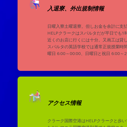
入退寮、外出規制情報
日曜入寮土曜退寮。但しお金を余計に支
HELPクラークはスパルタだが平日でも1時
近くのお店に行くには十分。又画工は貸
スパルタの英語学校では通常正規授業時間枠
曜日 6:00～00:00、日曜日と祝日 6:00～2
アクセス情報
クラーク国際空港はHELPクラークと歩