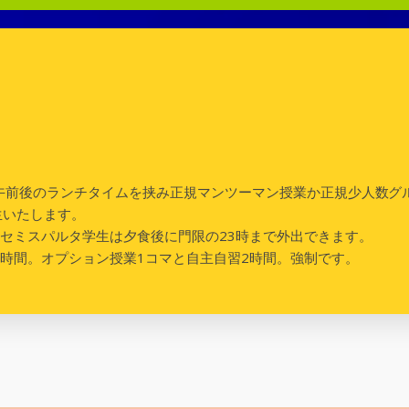
。正午前後のランチタイムを挟み正規マンツーマン授業か正規少人数
生いたします。
間。セミスパルタ学生は夕食後に門限の23時まで外出できます。
めの時間。オプション授業1コマと自主自習2時間。強制です。