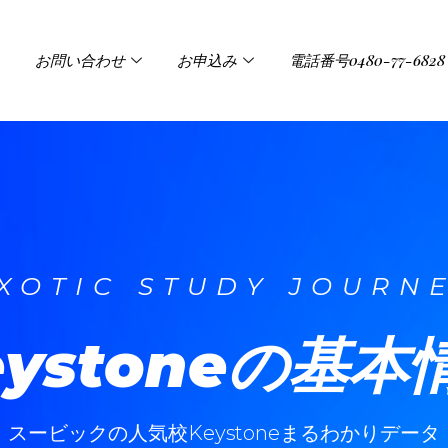
お問い合わせ
お申込み
電話番号0480-77-6828
XOTIC STUDY JOURN
eystoneの基本
スービックの人気校Keystoneまるわかりデータ