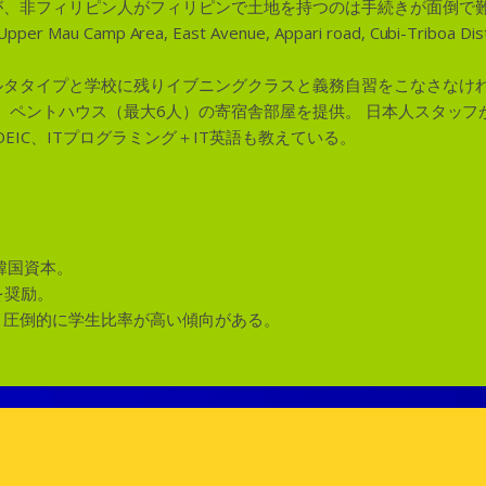
が、非フィリピン人がフィリピンで土地を持つのは手続きが面倒で
er Mau Camp Area, East Avenue, Appari road, Cubi-Triboa Distri
ルタタイプと学校に残りイブニングクラスと義務自習をこなさなけ
）、ペントハウス（最大6人）の寄宿舎部屋を提供。 日本人スタッフ
OEIC、ITプログラミング＋IT英語も教えている。
韓国資本。
を奨励。
と圧倒的に学生比率が高い傾向がある。