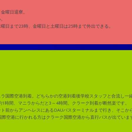
、金曜日退寮。
い。
曜日まで23時、金曜日と土曜日は25時まで外出できる。
ニラ国際空港到着。どちらかの空港到着後学校スタッフと合流し一
1時間、マニラからだと3～4時間。クラーク到着が断然楽です。
ト前からアンヘレスにあるDAUバスターミナルまで行き、そこか
国際空港に行かれる方はクラーク国際空港から直行バスが出ていま