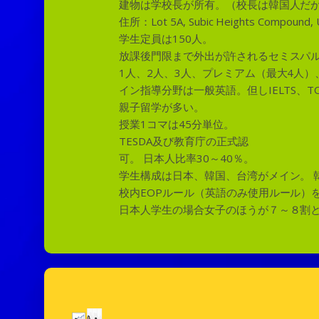
建物は学校長が所有。（校長は韓国人だ
住所：Lot 5A, Subic Heights Compound, Upp
学生定員は150人。
放課後門限まで外出が許されるセミスパ
1人、2人、3人、プレミアム（最大4人
イン指導分野は一般英語。但しIELTS、T
親子留学が多い。
授業1コマは45分単位。
TESDA及び教育庁の正式認
可。 日本人比率30～40％。
学生構成は日本、韓国、台湾がメイン。 
校内EOPルール（英語のみ使用ルール）
日本人学生の場合女子のほうが７～８割