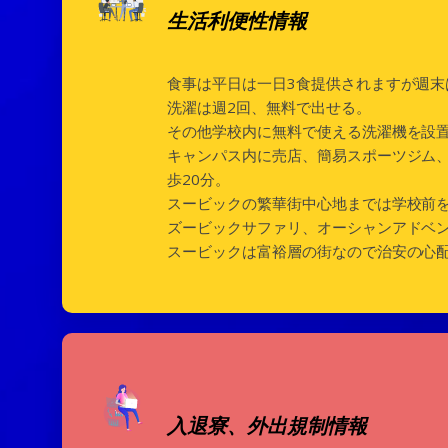
生活利便性情報
食事は平日は一日3食提供されますが週末
洗濯は週2回、無料で出せる。
その他学校内に無料で使える洗濯機を設
キャンパス内に売店、簡易スポーツジム
歩20分。
スービックの繁華街中心地までは学校前を
ズービックサファリ、オーシャンアドベ
スービックは富裕層の街なので治安の心配
入退寮、外出規制情報