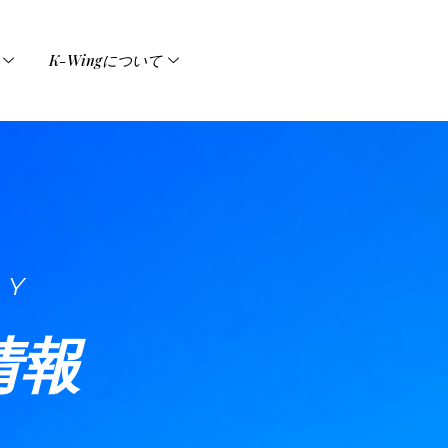
K-Wingについて
EY
情報