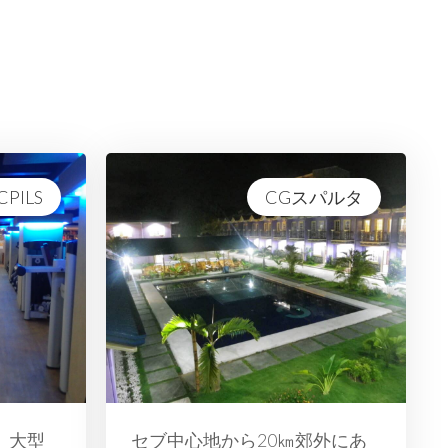
CPILS
CGスパルタ
。大型
セブ中心地から20㎞郊外にあ