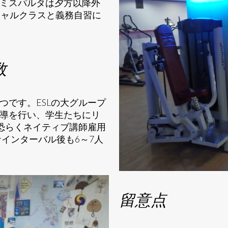
ミスパルタは夕方以降外
シャルクラスと義務自習に
数
つです。ESLの大グループ
導を行い、学生たちにリ
は恐らくネイティブ講師雇用
ナインターバル後も6～7人
留意点