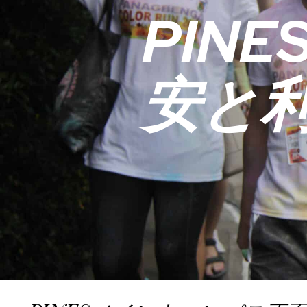
PIN
安と