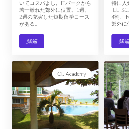
いてコスパよし。ITパークから
特に人
若干離れた郊外に位置。1週、
IELT
2週の充実した短期留学コース
4割。
がある。
郊外に
詳細
詳
CIJ Academy