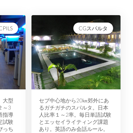
CPILS
CGスパルタ
。大型
セブ中心地から20㎞郊外にあ
２～3
るガチガチのスパルタ。日本
語指導
人比率１～2率。毎日単語試験
定試験
とエッセイライティング課題
ぴっち
あり。英語のみ会話ルール。