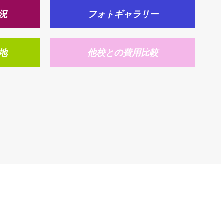
況
フォトギャラリー
地
他校との費用比較