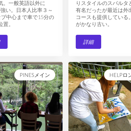
気。一般英語以外に
りスタイルのスパルタ
Sに強い。日本人比率３～
有名だったが最近は外
セブ中心まで車で15分の
コースも提供している
位置。
がかなり古い。
細
詳細
PINESメイン
HELPロ