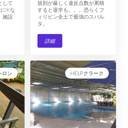
として
規則が厳しく違反点数が累積
出OKな
すると退学も。。。恐らくフ
。施設
ィリピン全土で最強のスパル
タ。
詳細
ンロン
HELPクラーク