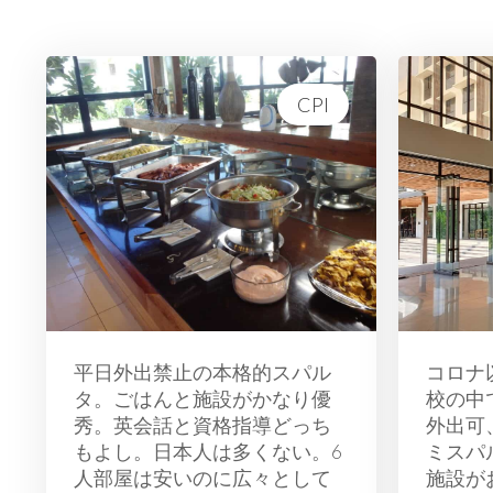
CPI
平日外出禁止の本格的スパル
コロナ
タ。ごはんと施設がかなり優
校の中
秀。英会話と資格指導どっち
外出可
もよし。日本人は多くない。6
ミスパ
人部屋は安いのに広々として
施設が