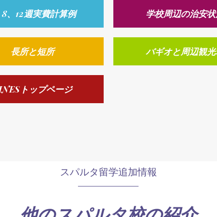
、8、12週実費計算例
学校周辺の治安状
長所と短所
バギオと周辺観光
INESトップページ
スパルタ留学追加情報
他のスパルタ校の紹介