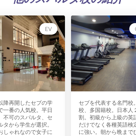
EV
以降再開したセブの学
セブを代表する名門校
で一番の人気校。平日
校、多国籍校。日本人
、不可のスパルタ、セ
割。初級から上級の英
ルタから学生が選択。
だけでなく各種英語検
おしゃれなので女子に
に強い。朝から晩まで